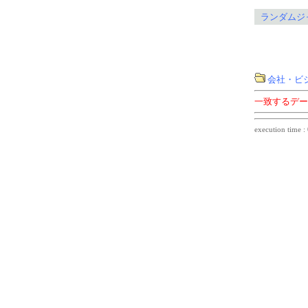
ランダムジ
会社・ビ
一致するデー
execution time :