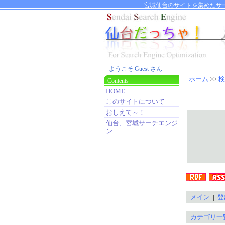
宮城仙台のサイトを集めたサ
ようこそ Guest さん
ホーム
>>
検
Contents
HOME
このサイトについて
おしえて～！
仙台、宮城サーチエンジ
ン
メイン
|
登
カテゴリ一