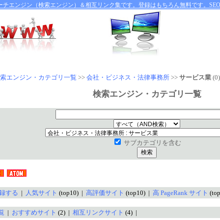
ーチエンジン（検索エンジン）＆相互リンク集です。登録はもちろん無料です。SE
索エンジン・カテゴリ一覧
>>
会社・ビジネス・法律事務所
>>
サービス業
(0)
検索エンジン・カテゴリ一覧
サブカテゴリを含む
録する
|
人気サイト
(top10) |
高評価サイト
(top10) |
高 PageRank サイト
(to
覧
|
おすすめサイト
(2) |
相互リンクサイト
(4) |